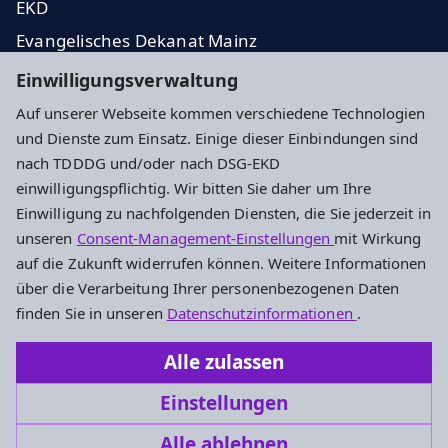
EKD
Evangelisches Dekanat Mainz
Presseanfragen
Einwilligungsverwaltung
Auf unserer Webseite kommen verschiedene Technologien
Impressum
Datenschutz
Cookie-Einstellungen
und Dienste zum Einsatz. Einige dieser Einbindungen sind
nach TDDDG und/oder nach DSG-EKD
einwilligungspflichtig. Wir bitten Sie daher um Ihre
Kontakt
Einwilligung zu nachfolgenden Diensten, die Sie jederzeit in
unseren
Consent-Management-Einstellungen
mit Wirkung
Alter Dom St. Johannis Mainz - Ev. Dekanat Mainz
auf die Zukunft widerrufen können. Weitere Informationen
Kaiserstr. 37
über die Verarbeitung Ihrer personenbezogenen Daten
55116 Mainz
finden Sie in unseren
Datenschutzinformationen
.
Tel: 06131 / 9600441
Alle zulassen
alterdommainz@ekhn.de
Einstellungen
Alle ablehnen