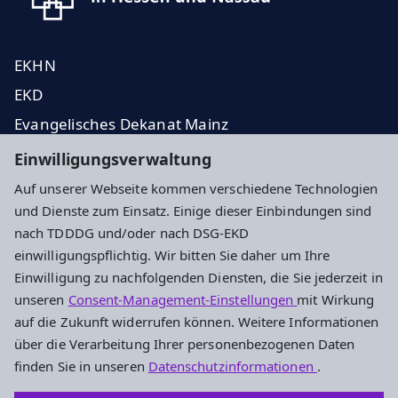
EKHN
EKD
Evangelisches Dekanat Mainz
Presseanfragen
Einwilligungsverwaltung
Auf unserer Webseite kommen verschiedene Technologien
Impressum
Datenschutz
Cookie-Einstellungen
und Dienste zum Einsatz. Einige dieser Einbindungen sind
nach TDDDG und/oder nach DSG-EKD
einwilligungspflichtig. Wir bitten Sie daher um Ihre
Kontakt
Einwilligung zu nachfolgenden Diensten, die Sie jederzeit in
unseren
Consent-Management-Einstellungen
mit Wirkung
Alter Dom St. Johannis Mainz - Ev. Dekanat Mainz
auf die Zukunft widerrufen können. Weitere Informationen
Kaiserstr. 37
über die Verarbeitung Ihrer personenbezogenen Daten
55116 Mainz
finden Sie in unseren
Datenschutzinformationen
.
Tel: 06131 / 9600441