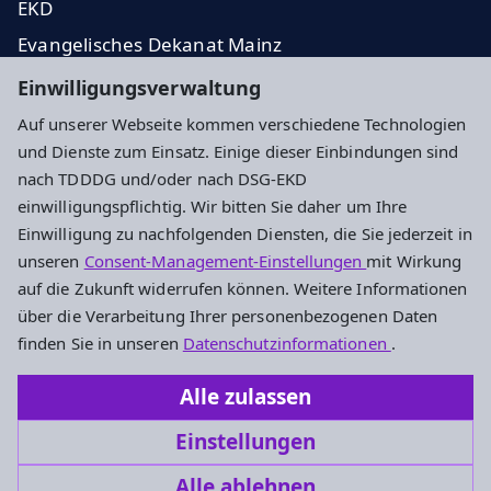
EKD
Evangelisches Dekanat Mainz
Presseanfragen
Einwilligungsverwaltung
Auf unserer Webseite kommen verschiedene Technologien
Impressum
Datenschutz
Cookie-Einstellungen
und Dienste zum Einsatz. Einige dieser Einbindungen sind
nach TDDDG und/oder nach DSG-EKD
einwilligungspflichtig. Wir bitten Sie daher um Ihre
Kontakt
Einwilligung zu nachfolgenden Diensten, die Sie jederzeit in
unseren
Consent-Management-Einstellungen
mit Wirkung
Alter Dom St. Johannis Mainz - Ev. Dekanat Mainz
auf die Zukunft widerrufen können. Weitere Informationen
Kaiserstr. 37
über die Verarbeitung Ihrer personenbezogenen Daten
55116 Mainz
finden Sie in unseren
Datenschutzinformationen
.
Tel: 06131 / 9600441
Alle zulassen
alterdommainz@ekhn.de
Einstellungen
Alle ablehnen