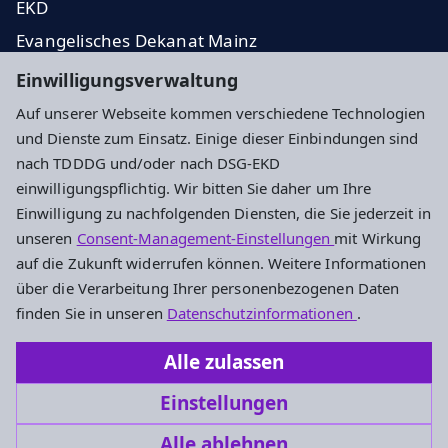
EKD
Evangelisches Dekanat Mainz
Presseanfragen
Einwilligungsverwaltung
Auf unserer Webseite kommen verschiedene Technologien
Impressum
Datenschutz
Cookie-Einstellungen
und Dienste zum Einsatz. Einige dieser Einbindungen sind
nach TDDDG und/oder nach DSG-EKD
einwilligungspflichtig. Wir bitten Sie daher um Ihre
Kontakt
Einwilligung zu nachfolgenden Diensten, die Sie jederzeit in
unseren
Consent-Management-Einstellungen
mit Wirkung
Alter Dom St. Johannis Mainz - Ev. Dekanat Mainz
auf die Zukunft widerrufen können. Weitere Informationen
Kaiserstr. 37
über die Verarbeitung Ihrer personenbezogenen Daten
55116 Mainz
finden Sie in unseren
Datenschutzinformationen
.
Tel: 06131 / 9600441
Alle zulassen
alterdommainz@ekhn.de
Einstellungen
Alle ablehnen