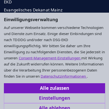
EKD
Evangelisches Dekanat Mainz
Presseanfragen
Einwilligungsverwaltung
Auf unserer Webseite kommen verschiedene Technologien
Impressum
Datenschutz
Cookie-Einstellungen
und Dienste zum Einsatz. Einige dieser Einbindungen sind
nach TDDDG und/oder nach DSG-EKD
einwilligungspflichtig. Wir bitten Sie daher um Ihre
Kontakt
Einwilligung zu nachfolgenden Diensten, die Sie jederzeit in
unseren
Consent-Management-Einstellungen
mit Wirkung
Alter Dom St. Johannis Mainz - Ev. Dekanat Mainz
auf die Zukunft widerrufen können. Weitere Informationen
Kaiserstr. 37
über die Verarbeitung Ihrer personenbezogenen Daten
55116 Mainz
finden Sie in unseren
Datenschutzinformationen
.
Tel: 06131 / 9600441
Alle zulassen
alterdommainz@ekhn.de
Einstellungen
Alle ablehnen