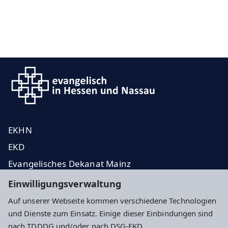
EKHN
EKD
Evangelisches Dekanat Mainz
Presseanfragen
Einwilligungsverwaltung
Auf unserer Webseite kommen verschiedene Technologien
Impressum
Datenschutz
Cookie-Einstellungen
und Dienste zum Einsatz. Einige dieser Einbindungen sind
nach TDDDG und/oder nach DSG-EKD